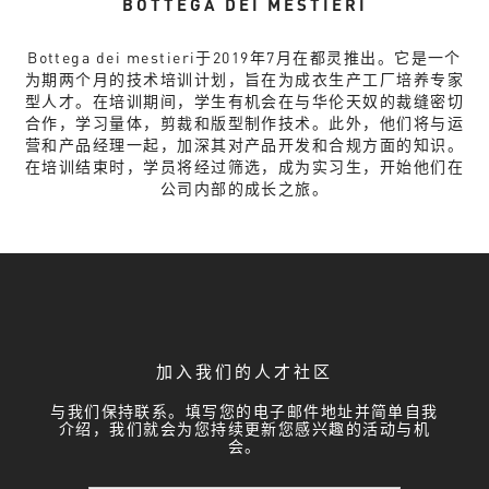
BOTTEGA DEI MESTIERI
Bottega dei mestieri于2019年7月在都灵推出。它是一个
为期两个月的技术培训计划，旨在为成衣生产工厂培养专家
型人才。在培训期间，学生有机会在与华伦天奴的裁缝密切
合作，学习量体，剪裁和版型制作技术。此外，他们将与运
营和产品经理一起，加深其对产品开发和合规方面的知识。
在培训结束时，学员将经过筛选，成为实习生，开始他们在
公司内部的成长之旅。
加入我们的人才社区
与我们保持联系。填写您的电子邮件地址并简单自我
介绍，我们就会为您持续更新您感兴趣的活动与机
会。