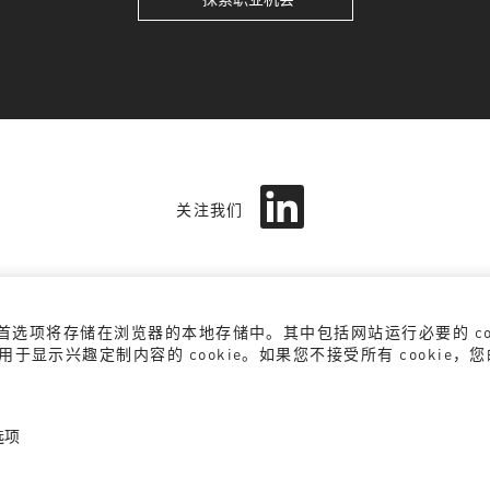
在
新
关注我们
选
项
卡
中
打
开
。
okie 首选项将存储在浏览器的本地存储中。其中包括网站运行必要的 
VALENTINO.COM
以及用于显示兴趣定制内容的 cookie。如果您不接受所有 cook
选项
政策
DPO
COOKIE政策
COOK