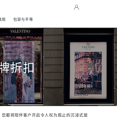
值观
包容与平等
牌折扣
，您都将陪伴客户开启令人叹为观止的沉浸式旅