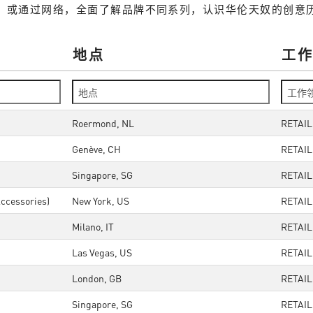
，或通过网络，全面了解品牌不同系列，认识华伦天奴的创意
地点
工
Roermond, NL
RETAI
Genève, CH
RETAI
Singapore, SG
RETAI
ccessories)
New York, US
RETAI
Milano, IT
RETAI
Las Vegas, US
RETAI
London, GB
RETAI
Singapore, SG
RETAI