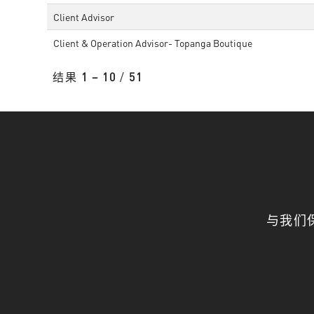
Client Advisor
Client & Operation Advisor- Topanga Boutique
结果
1 – 10
/
51
与我们